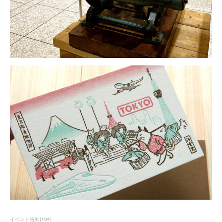
イベント告知
(
104
)