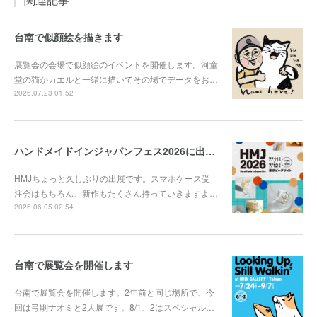
台南で似顔絵を描きます
展覧会の会場で似顔絵のイベントを開催します。河童
堂の猫かカエルと一緒に描いてその場でデータをお…
2026.07.23 01:52
ハンドメイドインジャパンフェス2026に出展します
HMJちょっと久しぶりの出展です。スマホケース受
注会はもちろん、新作もたくさん持っていきますよ…
2026.06.05 02:54
台南で展覧会を開催します
台南で展覧会を開催します。2年前と同じ場所で、今
回は弓削ナオミと2人展です。8/1、2はスペシャル…