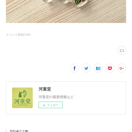
イベント告知
(
104
)
河童堂
河童堂の最新情報など
フォロー
関連記事