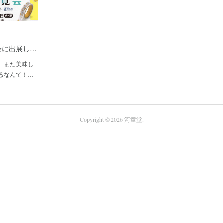
会に出展し…
。また美味し
るなんて！…
Copyright ©
2026
河童堂
.