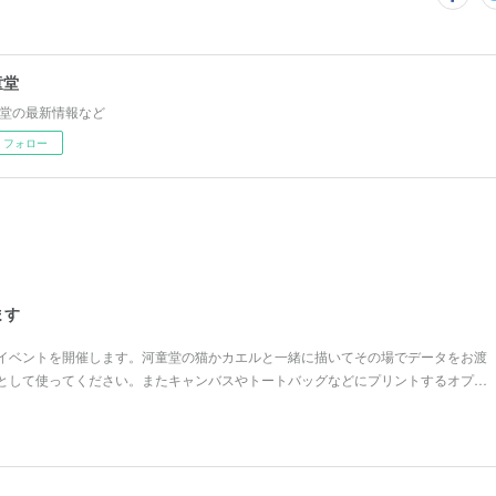
童堂
堂の最新情報など
フォロー
ます
イベントを開催します。河童堂の猫かカエルと一緒に描いてその場でデータをお渡
として使ってください。またキャンバスやトートバッグなどにプリントするオプ…