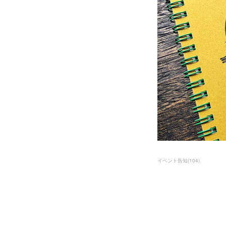
イベント告知
(
104
)