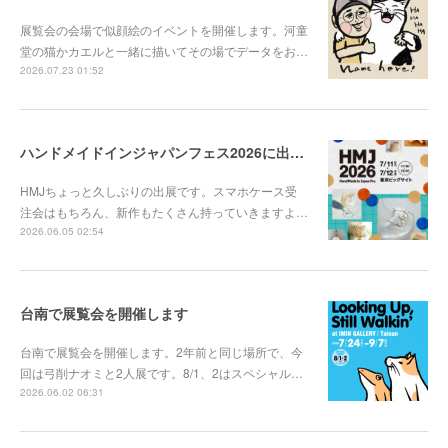
展覧会の会場で似顔絵のイベントを開催します。河童
堂の猫かカエルと一緒に描いてその場でデータをお…
2026.07.23 01:52
ハンドメイドインジャパンフェス2026に出展します
HMJちょっと久しぶりの出展です。スマホケース受
注会はもちろん、新作もたくさん持っていきますよ…
2026.06.05 02:54
台南で展覧会を開催します
台南で展覧会を開催します。2年前と同じ場所で、今
回は弓削ナオミと2人展です。8/1、2はスペシャル…
2026.06.02 06:31