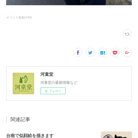
イベント告知
(
104
)
河童堂
河童堂の最新情報など
フォロー
関連記事
台南で似顔絵を描きます