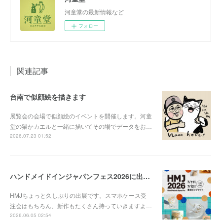
河童堂の最新情報など
フォロー
関連記事
台南で似顔絵を描きます
展覧会の会場で似顔絵のイベントを開催します。河童
堂の猫かカエルと一緒に描いてその場でデータをお…
2026.07.23 01:52
ハンドメイドインジャパンフェス2026に出展します
HMJちょっと久しぶりの出展です。スマホケース受
注会はもちろん、新作もたくさん持っていきますよ…
2026.06.05 02:54