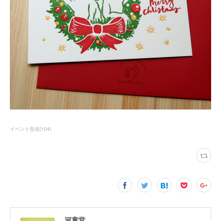
イベント告知
(
104
)
河童堂