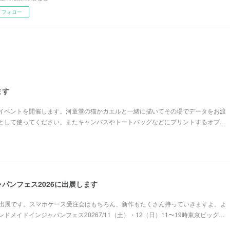
フォロー
ます
イベントを開催します。河童堂の猫かカエルと一緒に描いてその場でデータをお渡
として使ってください。またキャンバスやトートバッグなどにプリントするオプ…
パンフェス2026に出展します
の出展です。スマホケース受注会はもちろん、新作もたくさん持っていきますよ。よ
ドメイドインジャパンフェス20267/11（土）・12（日）11〜19時東京ビッグ…