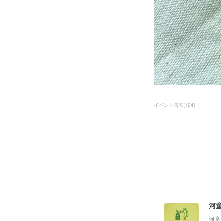
イベント告知
(
104
)
河
河童