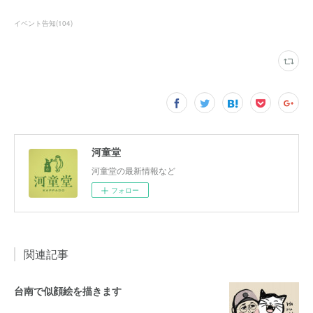
イベント告知
(
104
)
河童堂
河童堂の最新情報など
フォロー
関連記事
台南で似顔絵を描きます