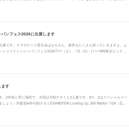
パンフェス2026に出展します
の出展です。スマホケース受注会はもちろん、新作もたくさん持っていきますよ。よ
ドメイドインジャパンフェス20267/11（土）・12（日）11〜19時東京ビッグ…
します
。2年前と同じ場所で、今回は弓削ナオミと2人展です。8/1、2はスペシャルイベ
童堂with弓削ナオミEXHIBITION Looking Up, Still Walkin’ 7/24（五…