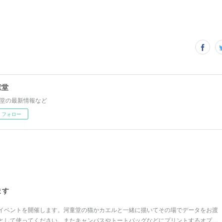
童堂
堂の最新情報など
フォロー
ます
イベントを開催します。河童堂の猫かカエルと一緒に描いてその場でデータをお渡
として使ってください。またキャンバスやトートバッグなどにプリントするオプ…