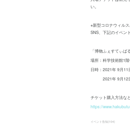
い。
※新型コロナウィル
SNS、下記のイベン
「博物ふぇすてぃばる
場所：科学技術館1階
日時：2021年 9月11
2021年 9月12日(
チケット購入方法な
https://www.hakubutuf
イベント告知
(
104
)