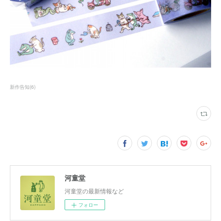
新作告知
(
6
)
河童堂
河童堂の最新情報など
フォロー