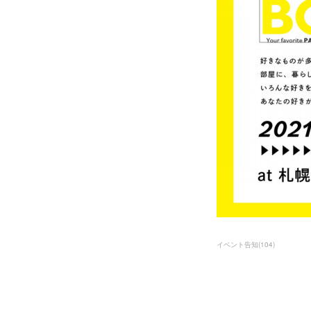
イベント告知
(
104
)