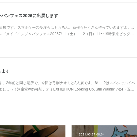
パンフェス2026に出展します
の出展です。スマホケース受注会はもちろん、新作もたくさん持っていきますよ。よ
ドメイドインジャパンフェス20267/11（土）・12（日）11〜19時東京ビッグ…
します
。2年前と同じ場所で、今回は弓削ナオミと2人展です。8/1、2はスペシャルイベ
童堂with弓削ナオミEXHIBITION Looking Up, Still Walkin’ 7/24（五…
2021.03.27 08:04