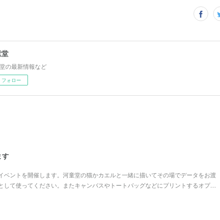
童堂
堂の最新情報など
フォロー
ます
イベントを開催します。河童堂の猫かカエルと一緒に描いてその場でデータをお渡
として使ってください。またキャンバスやトートバッグなどにプリントするオプ…