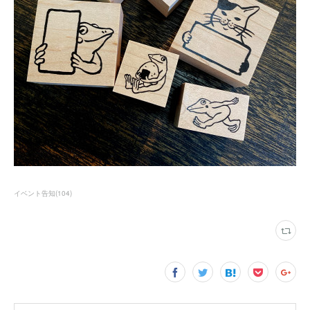
イベント告知
(
104
)