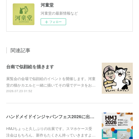
河童堂
河童堂の最新情報など
フォロー
関連記事
台南で似顔絵を描きます
展覧会の会場で似顔絵のイベントを開催します。河童
堂の猫かカエルと一緒に描いてその場でデータをお…
2026.07.23 01:52
ハンドメイドインジャパンフェス2026に出展します
HMJちょっと久しぶりの出展です。スマホケース受
注会はもちろん、新作もたくさん持っていきますよ…