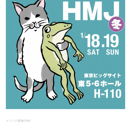
イベント告知
(
104
)