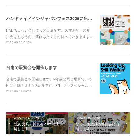
ハンドメイドインジャパンフェス2026に出展します
HMJちょっと久しぶりの出展です。スマホケース受
注会はもちろん、新作もたくさん持っていきますよ…
2026.06.05 02:54
台南で展覧会を開催します
台南で展覧会を開催します。2年前と同じ場所で、今
回は弓削ナオミと2人展です。8/1、2はスペシャル…
2026.06.02 06:31
2025.02.14 05:23
2024.12.27 06:03
阪急 文具の博覧会2025に出
ひろしま文具の博覧会に出
展します
展します